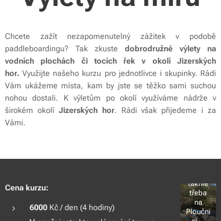
Chcete zažít nezapomenutelný zážitek v podobě
paddleboardingu? Tak zkuste
d
obrodružné výlety na
vodních plochách či tocích řek v okolí Jizerských
hor.
Využijte našeho kurzu pro jednotlivce i skupinky. Rádi
Vám ukážeme místa, kam by jste se těžko sami suchou
nohou dostali. K výletům po okolí využíváme nádrže v
širokém okolí
Jizerských hor
. Rádi však přijedeme i za
Vámi.
Co
takhle
Cena kurzu:
třeba
na
6000
Kč / den (4 hodiny)
Ploučni