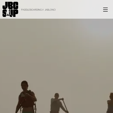
PADDLEBOARDING V JABLONCI