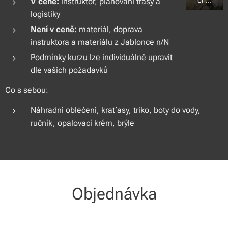
ci ...
V ceně:
instruktor, plánování trasy a
logistiky
Není v ceně:
materiál, doprava
instruktora a materiálu z Jablonce n/N
Podmínky kurzu lze individuálně upravit
dle vašich požadavků
Co s sebou:
Náhradní oblečení, kraťasy, triko, boty do vody,
ručník, opalovací krém, brýle
Objednávka