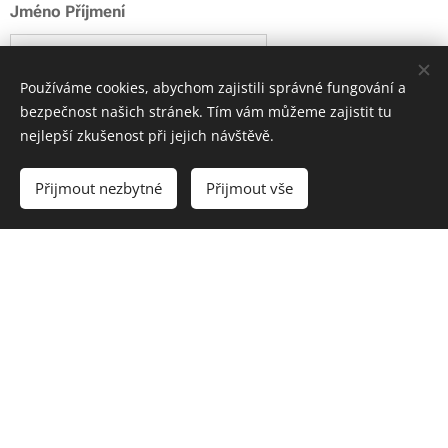
Jméno Příjmení
Používáme cookies, abychom zajistili správné fungování a
Telefon
bezpečnost našich stránek. Tím vám můžeme zajistit tu
nejlepší zkušenost při jejich návštěvě.
Přijmout nezbytné
Přijmout vše
Email
Poznámka