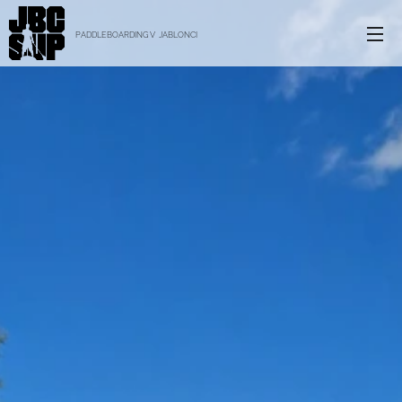
PADDLEBOARDING V JABLONCI