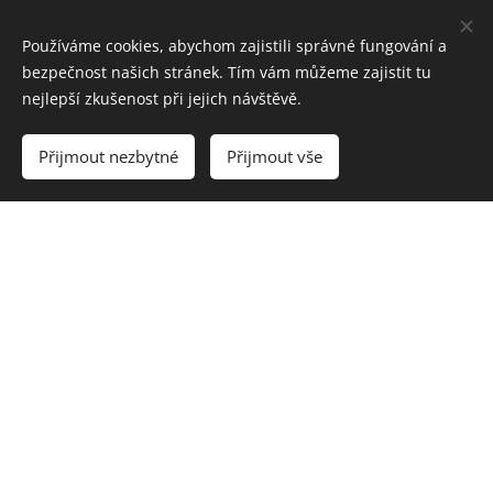
Používáme cookies, abychom zajistili správné fungování a
bezpečnost našich stránek. Tím vám můžeme zajistit tu
nejlepší zkušenost při jejich návštěvě.
Přijmout nezbytné
Přijmout vše
Objednávka trika