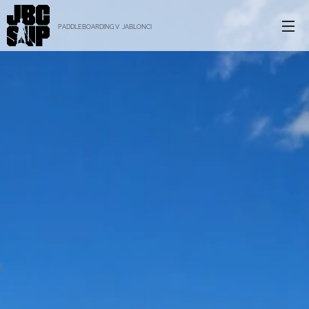
PADDLEBOARDING V JABLONCI