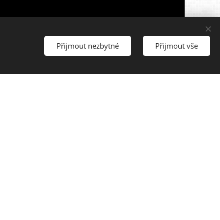
Přijmout nezbytné
Přijmout vše