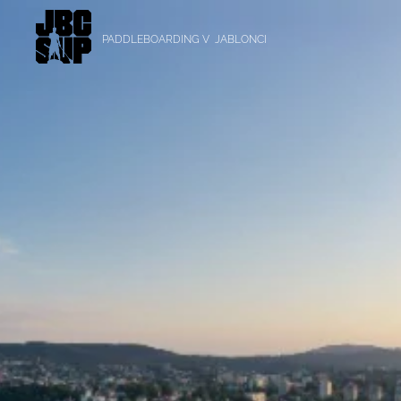
PADDLEBOARDING V JABLONCI