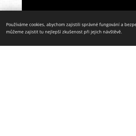
Používáme cookies, abychom zajistili správné fungování a bezp
můžeme zajistit tu nejlepší zkušenost při jejich návštěvě.