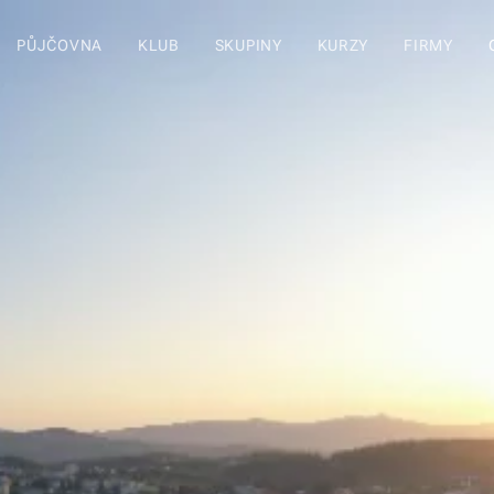
PŮJČOVNA
KLUB
SKUPINY
KURZY
FIRMY