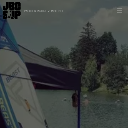
PADDLEBOARDING V JABLONCI