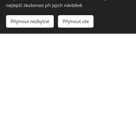
nejlepší zkušenost při jejich návštěvě.
Přijmout nezbytné
Přijmout vše
Rezervaci pro následující den přijímáme pouze
do
19:00
.
Pro rychlou rezervaci volejte
+420
770 669 360
Pokud je půjčovna zavřená, lze si vyzvednout prkno
po individuální domluvě v Břízkách, nebo na Tajvanu.
V tomto případě je minimální
cena půjčovného 500
Kč
.
Ceník
Výpůjční podmínky