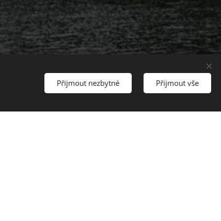
Přijmout nezbytné
Přijmout vše
Gondoliérem
ojížďku při západu slunce
it a užívat si pohodu,