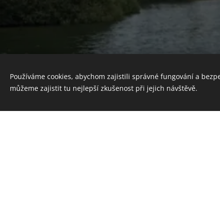
Používáme cookies, abychom zajistili správné fungování a bezp
můžeme zajistit tu nejlepší zkušenost při jejich návštěvě.
Romantika 
Speciální nabídka pro
ro
za doprovodu
gondoli
gondoliér bude pomalu p
cena
30
00 Kč
/ h