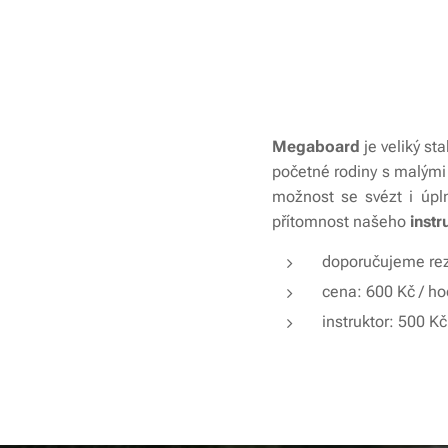
Megaboard
je veliký st
početné rodiny s malými
možnost se svézt i úpl
přítomnost našeho
instr
doporučujeme re
cena: 600 Kč / ho
instruktor: 500 Kč