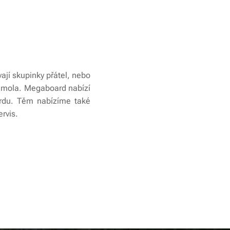
vají skupinky přátel, nebo
o mola. Megaboard nabízí
ardu. Těm nabízíme také
ervis.