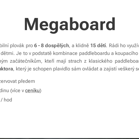
Megaboard
abilní plovák pro
6 - 8 dospělých
, a klidně
15 dětí
.
Rádi ho využí
 dětmi. Je to v podstatě kombinace paddleboardu a koupacíh
ným začátečníkům, kteří mají strach z klasického paddlebo
uktora
, který je schopen plavidlo sám ovládat a zajistí veškerý s
zervovat předem
dinu (více v
ceníku
)
 / hod