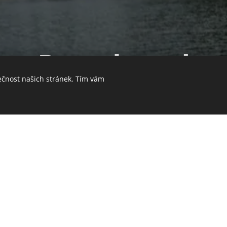
Party board
ečnost našich stránek. Tím vám
a šampaňské uprostřed jezera s 
zlučky
se svobodou
a jiné
mejdany
. Užijte si romantickou pr
éra
a
číšníka
v jednom. Zatím co vy se můžete nerušeně bav
ádlovat a nalívat vám
šampaňské
. Vše je zahrnuto v ceně.
odinu