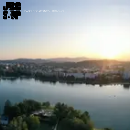
PADDLEBOARDING V JABLONCI