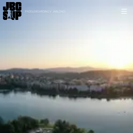
PADDLEBOARDING V JABLONCI